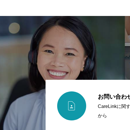
お問い合わ

CareLink
から