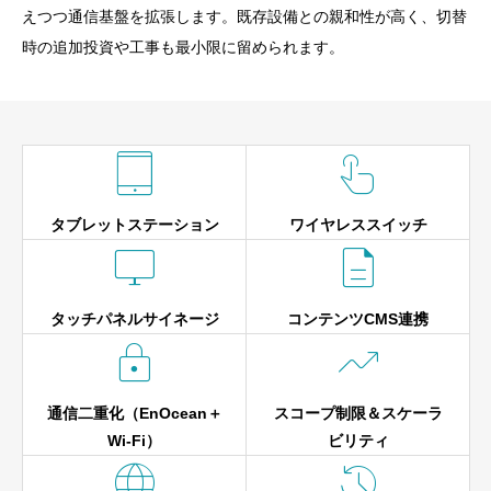
えつつ通信基盤を拡張します。既存設備との親和性が高く、切替
時の追加投資や工事も最小限に留められます。


タブレットステーション
ワイヤレススイッチ


タッチパネルサイネージ
コンテンツCMS連携


通信二重化（EnOcean＋
スコープ制限＆スケーラ
Wi‑Fi）
ビリティ

